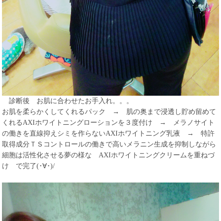
診断後 お肌に合わせたお手入れ。。。
お肌を柔らかくしてくれるパック → 肌の奥まで浸透し貯め留めて
くれるAXIホワイトニングローションを３度付け → メラノサイト
の働きを直線抑えシミを作らないAXIホワイトニング乳液 → 特許
取得成分ＴＳコントロールの働きで高いメラニン生成を抑制しながら
細胞は活性化させる夢の様な AXIホワイトニングクリームを重ねづ
け で完了(･∀･)/