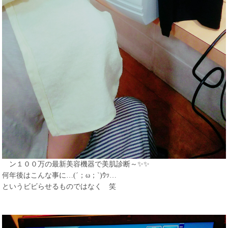
ン１００万の最新美容機器で美肌診断～✨✨
何年後はこんな事に…(´；ω；`)ｳｯ…
というビビらせるものではなく 笑