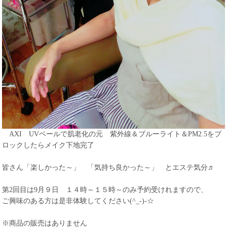
AXI UVベールで肌老化の元 紫外線＆ブルーライト＆PM2.5をブ
ロックしたらメイク下地完了
皆さん「楽しかった～」 「気持ち良かった～」 とエステ気分♬
第2回目は9月９日 １４時～１５時～のみ予約受けれますので、
ご興味のある方は是非体験してください(^_-)-☆
※商品の販売はありません