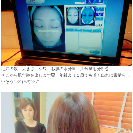
毛穴の数、大きさ シワ お肌の水分量、油分量を分析☝
そこから肌年齢を出します💻 年齢より１歳でも若く出れば素晴らし
いそう°˖✧◝(⁰▿⁰)◜✧˖°